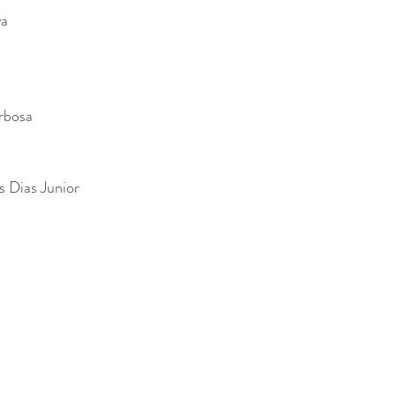
va
rbosa
s Dias Junior