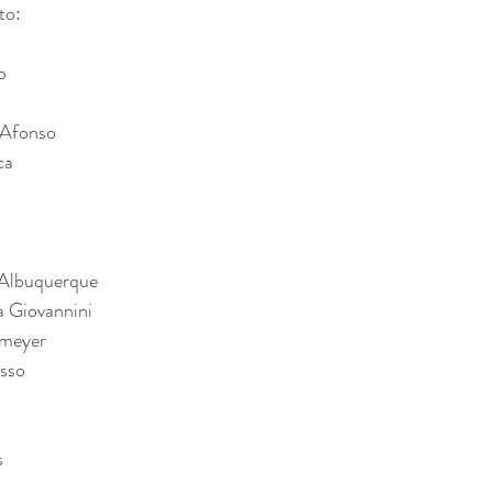
to:
o
 
a Afonso
ca
 Albuquerque
ra Giovannini
emeyer
esso
s