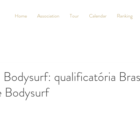
Home
Association
Tour
Calendar
Ranking
Bodysurf: qualificatória Bras
e Bodysurf